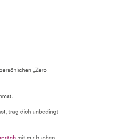
persönlichen „Zero
mmst.
t, trag dich unbedingt
spräch
mit mir buchen.