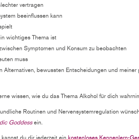
hlechter vertragen
ystem beeinflussen kann
pielt
in wichtiges Thema ist
 zwischen Symptomen und Konsum zu beobachten
euten muss
en Alternativen, bewussten Entscheidungen und meiner 
 gerne wissen, wie du das Thema Alkohol für dich wahrni
undliche Routinen und Nervensystemregulation wünschs
edic Goddess
ein.
kannst du dir jederzeit ein
kostenloses Kennenlern-Ge