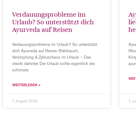
Verdauungsprobleme im
Ay
Urlaub? So unterstützt dich
li
Ayurveda auf Reisen
he
Verdauungsprobleme im Urlaub? So unterstützt
Ayu
dich Ayurveda auf Reisen Blähbauch,
Ritu
Verstopfung & Zykluschaos im Urlaub – Das
Körp
steckt dahinter Der Urlaub sollte eigentlich die
ayu
schönste
WEI
WEITERLESEN »
7. August 2026
1. J