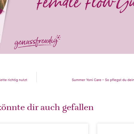
tte richtig nutzt
Summer Yoni Care – So pflegst du deine
önnte dir auch gefallen