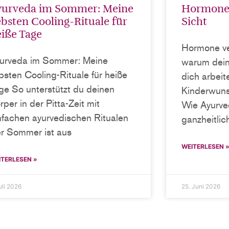
yurveda im Sommer: Meine
Hormone 
ebsten Cooling-Rituale für
Sicht
iße Tage
Hormone ve
urveda im Sommer: Meine
warum dein
ebsten Cooling-Rituale für heiße
dich arbei
ge So unterstützt du deinen
Kinderwuns
rper in der Pitta-Zeit mit
Wie Ayurv
nfachen ayurvedischen Ritualen
ganzheitlic
r Sommer ist aus
WEITERLESEN 
ITERLESEN »
uli 2026
25. Juni 2026