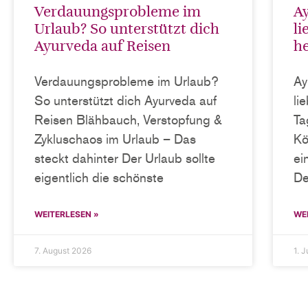
Verdauungsprobleme im
A
Urlaub? So unterstützt dich
li
Ayurveda auf Reisen
he
Verdauungsprobleme im Urlaub?
Ay
So unterstützt dich Ayurveda auf
li
Reisen Blähbauch, Verstopfung &
Ta
Zykluschaos im Urlaub – Das
Kö
steckt dahinter Der Urlaub sollte
ei
eigentlich die schönste
De
WEITERLESEN »
WE
7. August 2026
1. J