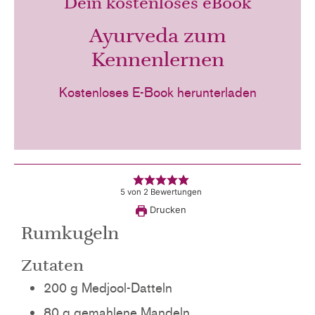
Dein kostenloses eBook
Ayurveda zum
Kennenlernen
Kostenloses E-Book herunterladen
5
von
2
Bewertungen
Drucken
Rumkugeln
Zutaten
200
g
Medjool-Datteln
80
g
gemahlene Mandeln