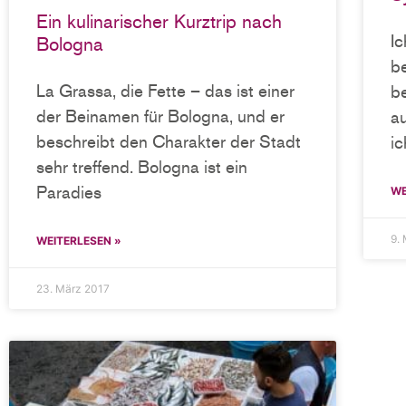
Ein kulinarischer Kurztrip nach
I
Bologna
b
La Grassa, die Fette – das ist einer
b
der Beinamen für Bologna, und er
a
beschreibt den Charakter der Stadt
i
sehr treffend. Bologna ist ein
Paradies
WE
9.
WEITERLESEN »
23. März 2017