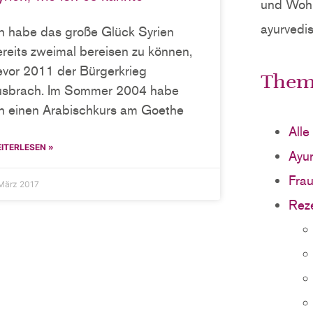
und Wohl
ayurvedi
ch habe das große Glück Syrien
ereits zweimal bereisen zu können,
evor 2011 der Bürgerkrieg
Them
usbrach. Im Sommer 2004 habe
ch einen Arabischkurs am Goethe
Alle
ITERLESEN »
Ayu
Fra
 März 2017
Rez