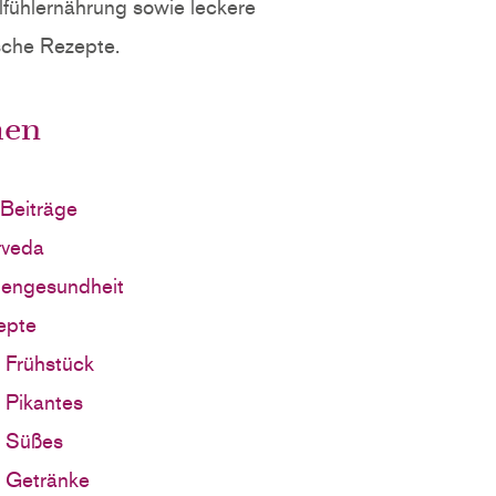
fühlernährung sowie leckere
sche Rezepte.
en
 Beiträge
rveda
uengesundheit
epte
Frühstück
Pikantes
Süßes
Getränke