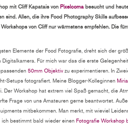
op mit Cliff Kapatais von
Pixelcoma
besucht und heute 
 sind. Allen, die ihre Food Photography Skills aufbes
e Workshops von Cliff nur wärmstens empfehlen. Die fün
sten Elemente der Food Fotografie, dreht sich der größ
n Digitalkamera. Für mich war das die erste Gelegenheit
upassenden
50mm Objektiv
zu experimentieren. In Zwei
cht-Setups fotografiert. Meine Blogger-Kolleginnen
Miri
i. Der Workshop hat extrem viel Spaß gemacht, die At
darfte Frage von uns Amateuren gerne beantwortet. Auße
uipments mitbekommen. Man merkt, mit wieviel Leidensc
e ich bestimmt bald wieder einen
Fotografie Workshop 