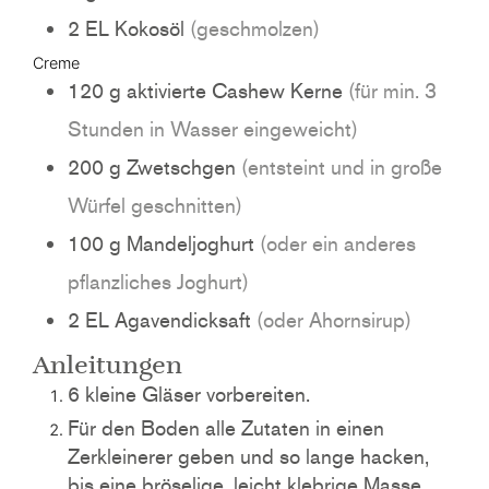
2
EL
Kokosöl
(geschmolzen)
Creme
120
g
aktivierte Cashew Kerne
(für min. 3
Stunden in Wasser eingeweicht)
200
g
Zwetschgen
(entsteint und in große
Würfel geschnitten)
100
g
Mandeljoghurt
(oder ein anderes
pflanzliches Joghurt)
2
EL
Agavendicksaft
(oder Ahornsirup)
Anleitungen
6 kleine Gläser vorbereiten.
Für den Boden alle Zutaten in einen
Zerkleinerer geben und so lange hacken,
bis eine bröselige, leicht klebrige Masse